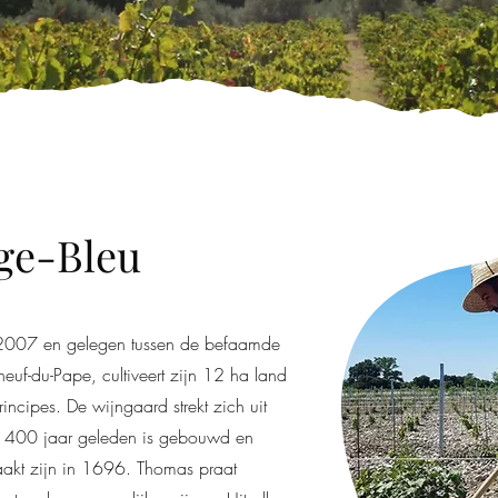
ge-Bleu
 2007 en gelegen tussen de befaamde
uf-du-Pape, cultiveert zijn 12 ha land
ncipes. De wijngaard strekt zich uit
jk 400 jaar geleden is gebouwd en
kt zijn in 1696. Thomas praat