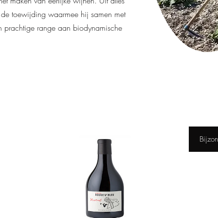
et maken van eerlijke wijnen. Uit alles
en de toewijding waarmee hij samen met
en prachtige range aan biodynamische
Bijzon