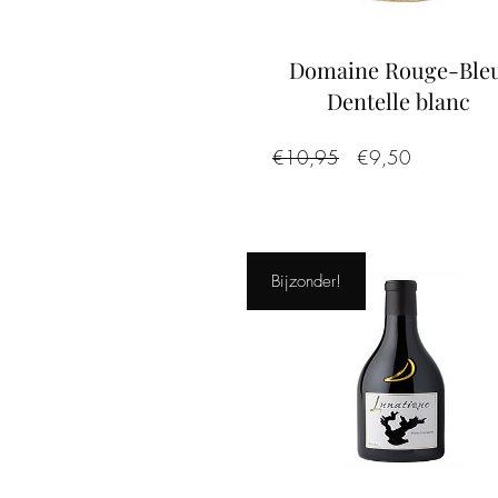
Domaine Rouge-Bleu
Dentelle blanc
Normale
Verkoopprij
€10,95
€9,50
prijs
Bijzonder!