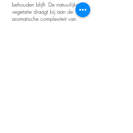
behouden blijft. De natuurlijke
vegetatie draagt ​​bij aan de
aromatische complexiteit van
de wijnen.
De rosé van het wijnhuis heeft
een mooie balans tussen het
zoetje van mediteraanse wijnen
en de frisheid van de terroirs
met een noordelijke ligging. Je
proeft aardbei, citrusvruchten
en exotisch fruit. Een prachtige,
volle rosé.
The Somm
wijnproeverijen en verkoop